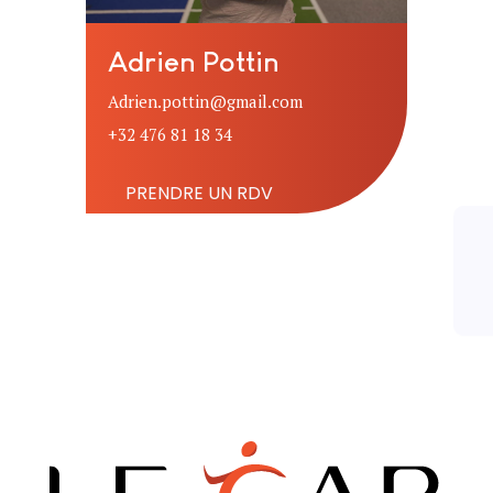
Adrien Pottin
Adrien.pottin@gmail.com
+32 476 81 18 34
PRENDRE UN RDV