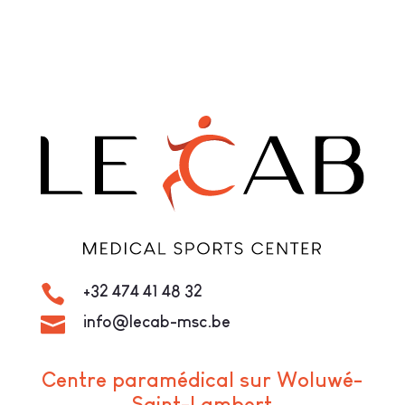

+32 474 41 48 32

info@lecab-msc.be
Centre paramédical sur Woluwé-
Saint-Lambert