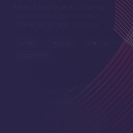
lorem ac fringilla porttitor, ipsum
enim suscipit magna, accumsan
aliquam lectus quam eget urna.
Le Cab
Projects
Branding
5
5
5
Shadow Man