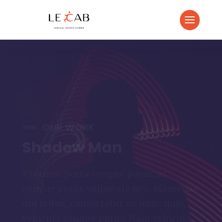
OUR WORK
Shadow Man
Vivamus porta congue purus, at
congue purus vulputate nec. Maecenas
dui tellus, consectetur ac nunc quis,
vehicula congue purus. Nam vehicula,