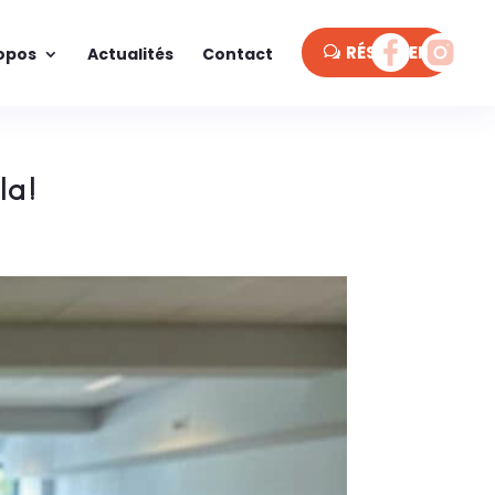
RÉSERVER
opos
Actualités
Contact
la!