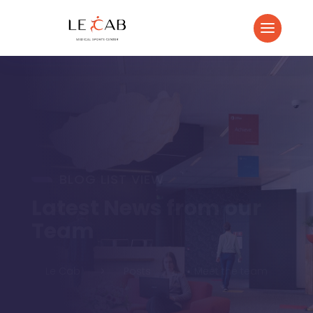
BLOG LIST VIEW
Latest News from our
Team
Le Cab
Posts
Meet the team
5
5